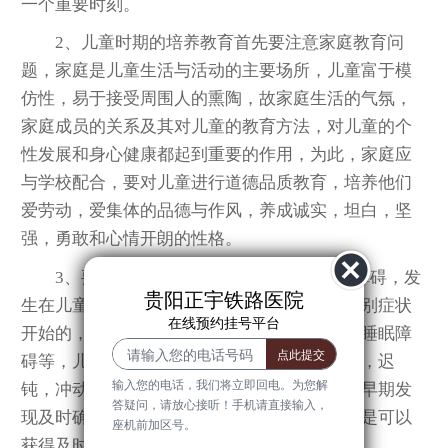
一个重要时刻。
2、儿童时期的培养教育首先要注意家庭教育问
题，家庭是儿童生活与活动的主要场所，儿童富于模
仿性，易于接受周围人的熏陶，故家庭生活的气氛，
家庭成员的关系及其对儿童的教育方法，对儿童的个
性发展和身心健康都起到重要的作用，为此，家庭应
与学校配合，要对儿童进行道德品质教育，培养他们
爱劳动，爱集体的品德与作风，养成诚实，坦白，坚
强，勇敢和心情开朗的性格。
3、要早期发现和及时纠正一些神经精神障碍，发
贵阳正宇铁路医院
生在儿童时期的神经精神功能失调，时常由个别症状
在线预约挂号平台
开始的，如口吃，遗尿，抽动，神经性呕吐和睡眠障
碍等，儿童时期的行为障碍，往往表现为孤僻，迟
输入您的电话，我们将立即回电。为您解
钝，冲动性行为或多动症等，这些情况，如经早期发
答疑问，请放心接听！手机请直接输入，
现及时确诊，处理得当的话，有相当多的病例是可以
座机前加区号。
获得及时矫正和的。