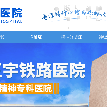
眠
抑郁症
精神分裂症
神