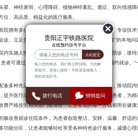
头晕、神经衰弱、心理障碍、植物神经紊乱、癔症、双向情感障
方位、高品质、精益化的医疗服务。
医院拥有多位主任、副主任医师，数位临床经验丰富、专业技术
贵阳正宇铁路医院
会诊。立足贵阳，有效落实缓解“看病难，看名医更难”的本地
在线预约挂号平台
院内实施人性化诊疗模式，视患者为亲人，全程导医陪诊，接待患
，患者可通过网络或者电话进行在线咨询挂号，提前预约就诊。“
输入您的电话，我们将立即回电。为您解
答疑问，请放心接听！手机请直接输入，
座机前加区号。
配备多种先进的现代化治疗康复设备，紧跟前沿技术，推动院内
，提升医疗品质，确保以高水平的诊疗质量服务广大患者，为精
拨打电话
悄悄提问
收费严格按照相关部门核准价，让患者花的每一分钱都用在健康
积极改善就诊住院条件，为患者创造整洁、安静、温馨、舒适的
多功能分区，让患者能够轻松享受各种特色诊疗服务，减缓心理