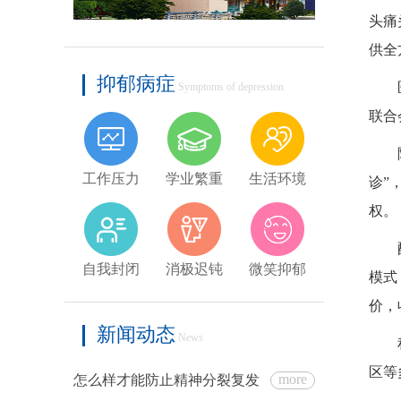
头痛
供全
抑郁病症
Symptoms of depression
联合
工作压力
学业繁重
生活环境
诊”
权。
自我封闭
消极迟钝
微笑抑郁
模式
价，
新闻动态
News
区等
more
怎么样才能防止精神分裂复发