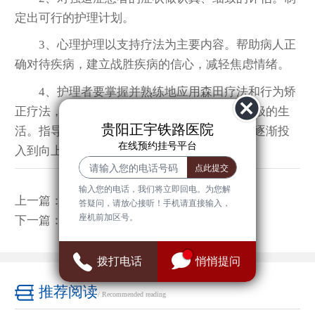
定出可行的护理计划。
3、心理护理以支持疗法为主要内容。帮助病人正
确对待疾病，建立战胜疾病的信心，减轻焦虑情绪。
4、护理者要掌握并熟练地应用森田疗法和行为矫
正疗法，协助医生做好治疗。帮助病人体验积极的生
贵阳正宇铁路医院
活。指导病人改变消极的生活态度而将其行为逐渐投
在线预约挂号平台
入到向上的、有建设性的生活中去。
输入您的电话，我们将立即回电。为您解
上一篇：
强迫症有哪些危害呢?
答疑问，请放心接听！手机请直接输入，
座机前加区号。
下一篇：
强迫症患者有哪些危害?
拨打电话
悄悄提问
推荐阅读
/ Recommended reading