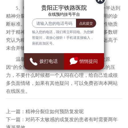
贵阳正宇铁路医院
5、物质滥用与复发：许多研究发现大约一半达到
在线预约挂号平台
精神分裂症诊断标准的患者同时也符合物质滥用的诊
断标准。据报道，持续使用酒精或其它精神活性物质
对于精神分裂症患者的结局是一个不利因素。多数研
输入您的电话，我们将立即回电。为您解
答疑问，请放心接听！手机请直接输入，
究认为精神分裂症合并物质滥用者的复发率远远高于
座机前加区号。
未合并物质滥用者。
温馨提示：以上就是关于“精神分裂症复发原
拨打电话
悄悄提问
因”的全部介绍，大家在生活中要学会释放自己的压
力，不要什么时候都一个人闷在心理，给自己造成很
多负面情绪，如果有其他疑问，可以免费咨询本网站
在线医生。
上一篇：
精神分裂症如何预防复发呢
下一篇：
对药不太敏感的或复发的患者有时需要两年
逐渐显效