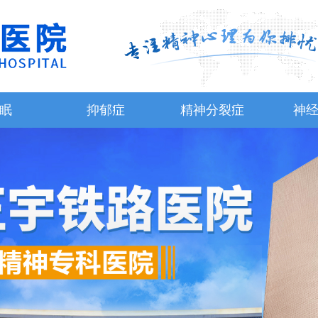
眠
抑郁症
精神分裂症
神