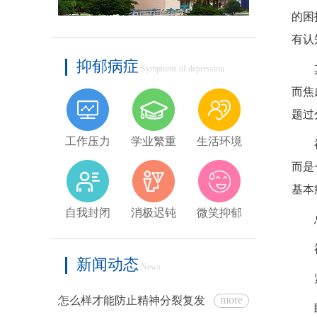
的困
有认
抑郁病症
Symptoms of depression
而焦
题过
工作压力
学业繁重
生活环境
而是
基本
自我封闭
消极迟钝
微笑抑郁
新闻动态
News
more
怎么样才能防止精神分裂复发