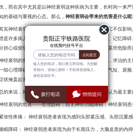
扰，而在其中尤其是以神经衰弱这种疾病为主要，长时间一来严
知的基础与重视的心态。那么，
神经衰弱会带来的危害是什么呢
其实神经衰弱的危害对于患者来说是全身心的。因为它不仅影响
贵阳正宇铁路医院
虑是许多病人的基本症状之一。焦虑可能是易于疲劳、记忆障碍
在线预约挂号平台
分担心或烦恼，也会对未来可能发生的、难以预料的某些危险而
神经衰弱的危害——心理妨碍：有些神经衰弱的病人，求治的主诉
输入您的电话，我们将立即回电。为您解
一组心理障碍的症状，如头昏、眼花、心慌、胸闷、气短、尿频
答疑问，请放心接听！手机请直接输入，
座机前加区号。
症状掩盖起来。
总的来说，神经衰弱病人的临床表现是复杂的，通常认为最主要
拨打电话
悄悄提问
神经衰弱的危害——生理妨碍：自主神经功能障碍：神经衰弱患
紧张性疼痛： 神经衰弱患者表现为感到头部紧压感、头部沉重感
睡眠障碍： 神经衰弱患者表现为由于长期压力，大脑皮质的内抑